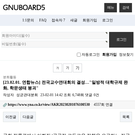
메뉴
검색
1:1문의
FAQ
접속자 7
새글
회원가입
로그인
회
원
로
그
자동로그인
회원가입
정보찾기
인
분회활동
[23.02.01. 연합뉴스] 전국교수연대회의 결성…"일방적 대학규제 완
화, 학문생태 붕괴"
작성자
성균관대분회
23-02-01 14:42
조회
6,748회
댓글
0건
https://www.yna.co.kr/view/AKR20230201076100530
4557회 연결
이전글
다음글
목록
본문