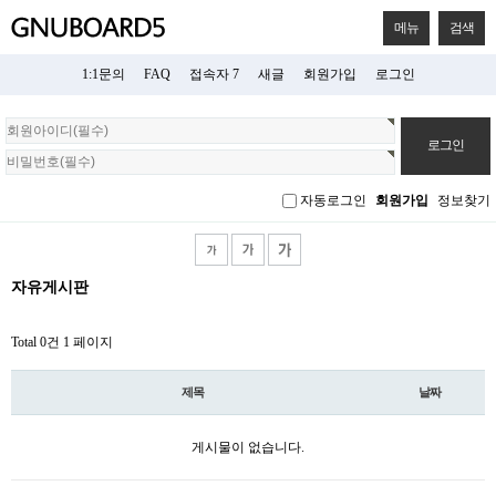
메뉴
검색
1:1문의
FAQ
접속자 7
새글
회원가입
로그인
회
원
로
그
자동로그인
회원가입
정보찾기
인
자유게시판
Total 0건
1 페이지
제목
날짜
게시물이 없습니다.