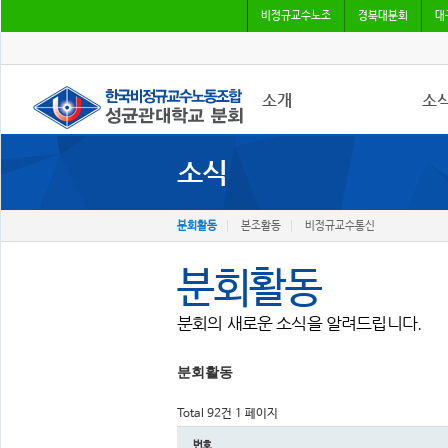
비정규교수노조
경북대분회
대
소개
소
소식
분회소개
분회
분회회칙
본조
비정
분회활동
본조활동
비정규교수통신
분회활동
분회의 새로운 소식을 알려드립니다.
분회활동
Total 92건
1 페이지
번호