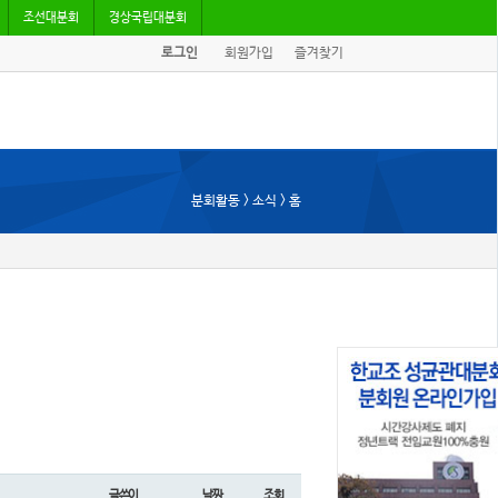
조선대분회
경상국립대분회
로그인
회원가입
즐겨찾기
분회활동 > 소식 > 홈
글쓴이
날짜
조회