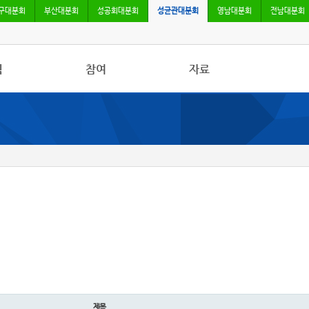
구대분회
부산대분회
성공회대분회
성균관대분회
영남대분회
전남대분회
식
참여
자료
활동
자유게시판
임금단체협약
활동
가입
기타 자료
규교수통신
제목