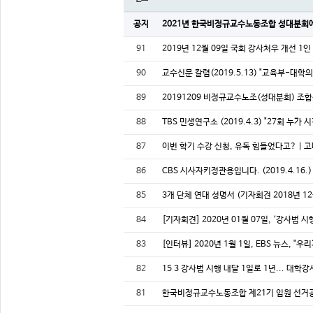
공지
2021년 한국비정규교수노동조합 성대분회
91
2019년 12월 09일 국회 강사처우 개선 1
90
교수신문 칼렴(2019.5.13) "교육부-대학
89
20191209 비정규교수노조(성대분회) 조
88
TBS 민생연구소 (2019.4.3) "27회 누
87
이번 학기 수강 신청, 유독 힘들었다고? | 고
86
CBS 시사자키정관용입니다. (2019.4.16.
85
3개 단체 연대 성명서 (기자회견 2018년 12
84
[기자회견] 2020년 01월 07일, ‘강사법
83
[인터뷰] 2020년 1월 1일, EBS 뉴스, 
82
15 3 강사법 시행 내달 1일로 1년... 대학
81
한국비정규교수노동조합 제21기 임원 선거