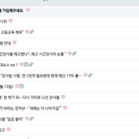
에 가입해주세요.
인 시위
의 고등교육 책무"
합원 안내
가 시간강사를 해고했나?,해고 시간강사의 눈물 "
대뉴스 ep 1
) “강사법 시행, 연 2천억 필요한데 현재 예산 15% 불…
월 13일)
 시행’ 한 학기 뒤…다시 거리로 나선 강사들
"우리가 바라는 경자년‥"새해는 더 나아지길""
강사들 "임금 줄어"
공고